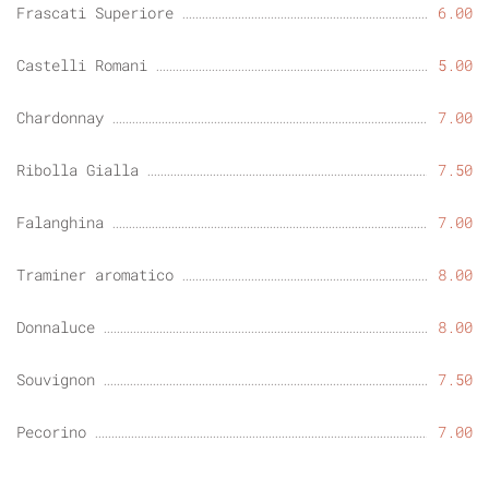
Frascati Superiore
6.00
Castelli Romani
5.00
Chardonnay
7.00
Ribolla Gialla
7.50
Falanghina
7.00
Traminer aromatico
8.00
Donnaluce
8.00
Souvignon
7.50
Pecorino
7.00