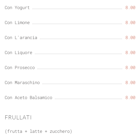
Con Yogurt
8.00
Con Limone
8.00
Con L'arancia
8.00
Con Liquore
8.00
Con Prosecco
8.00
Con Maraschino
8.00
Con Aceto Balsamico
8.00
FRULLATI
(frutta + latte + zucchero)