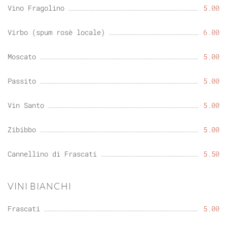
Vino Fragolino
5.00
Virbo (spum rosè locale)
6.00
Moscato
5.00
Passito
5.00
Vin Santo
5.00
Zibibbo
5.00
Cannellino di Frascati
5.50
VINI BIANCHI
Frascati
5.00